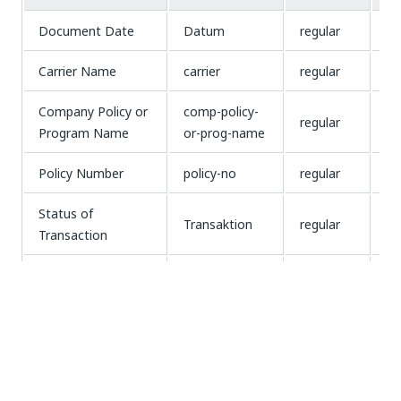
Document Date
Datum
regular
D
Carrier Name
carrier
regular
st
Company Policy or
comp-policy-
regular
st
Program Name
or-prog-name
Policy Number
policy-no
regular
id
Status of
Transaktion
regular
st
Transaction
transaction-
Transaction Type
regular
st
type
transaction-
Transaktionsdatum
regular
D
date
Agency Name
ag-name
regular
st