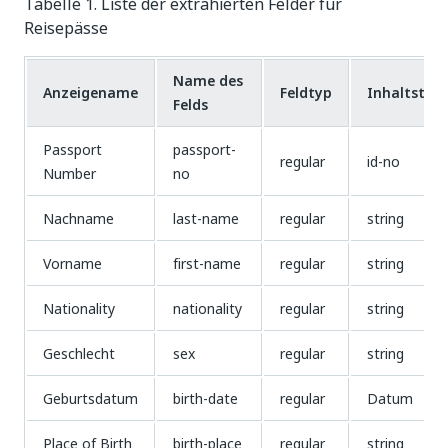
Tabelle 1. Liste der extrahierten Felder für
Reisepässe
Name des
Anzeigename
Feldtyp
Inhaltstyp
Felds
Passport
passport-
regular
id-no
Number
no
Nachname
last-name
regular
string
Vorname
first-name
regular
string
Nationality
nationality
regular
string
Geschlecht
sex
regular
string
Geburtsdatum
birth-date
regular
Datum
Place of Birth
birth-place
regular
string