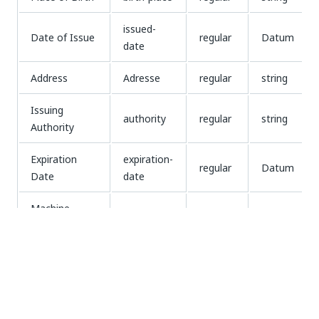
issued-
Date of Issue
regular
Datum
date
Address
Adresse
regular
string
Issuing
authority
regular
string
Authority
Expiration
expiration-
regular
Datum
Date
date
Machine
Readable
mrz
regular
string
Zone
Status (State)
state
regular
string
State Code
state-code
regular
id-no