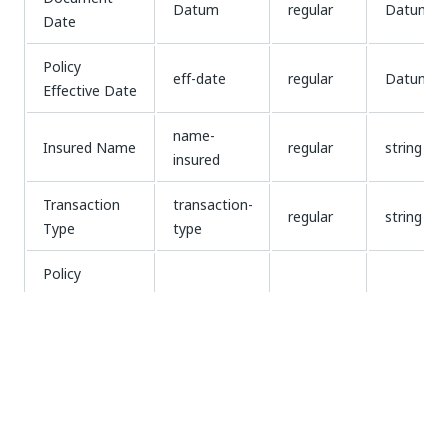
Datum
regular
Datum
Date
Policy
eff-date
regular
Datum
Effective Date
name-
Insured Name
regular
string
insured
Transaction
transaction-
regular
string
Type
type
Policy
Retroactive
proposed-
regular
Datum
Proposed
retro-date
Date
Policy
current-
Retroactive
regular
Datum
retro-date
Current Date