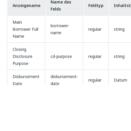
Name des
Anzeigename
Feldtyp
Inhalts
Felds
Main
borrower-
Borrower Full
regular
string
name
Name
Closing
Disclosure
cd-purpose
regular
string
Purpose
Disbursement
disbursement-
regular
Datum
Date
date
Property
property-
regular
string
Address
address
Seller Full
seller-name
regular
string
Name