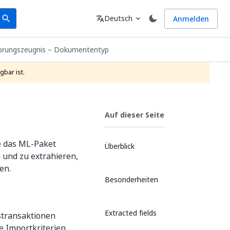
earch
Sprache
Deutsch
Anmelden
search
translate
expand_more
prungszeugnis – Dokumententyp
gbar ist.
Auf dieser Seite
ie das ML-Paket
Überblick
 und zu extrahieren,
en.
Besonderheiten
Extracted fields
stransaktionen
e Importkriterien