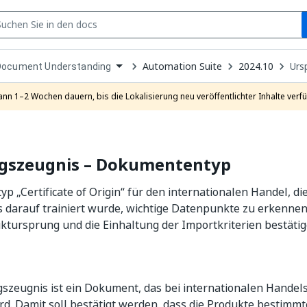
S
pen
Automation Suite
2024.10
Urs
Document Understanding
ropdown
o
hoose
ann 1–2 Wochen dauern, bis die Lokalisierung neu veröffentlichter Inhalte verfü
roduct
gszeugnis – Dokumententyp
 „Certificate of Origin“ für den internationalen Handel, d
 darauf trainiert wurde, wichtige Datenpunkte zu erkennen
ktursprung und die Einhaltung der Importkriterien bestätig
szeugnis ist ein Dokument, das bei internationalen Handel
d. Damit soll bestätigt werden, dass die Produkte bestimmt