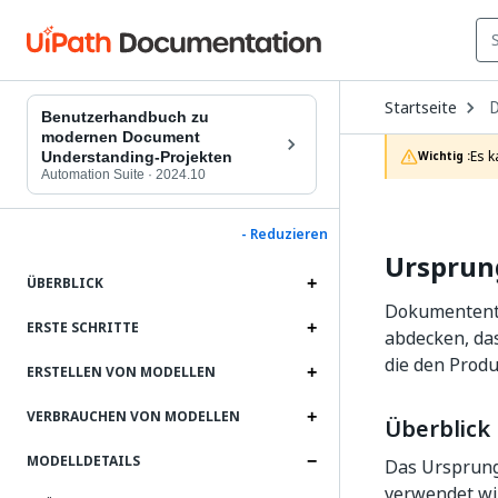
O
Startseite
D
Benutzerhandbuch zu
t
modernen Document
c
Es k
Understanding-Projekten
Wichtig :
p
Automation Suite
·
2024.10
- Reduzieren
Ursprun
ÜBERBLICK
Dokumententyp
ERSTE SCHRITTE
abdecken, das
die den Produ
ERSTELLEN VON MODELLEN
VERBRAUCHEN VON MODELLEN
Überblick
MODELLDETAILS
Das Ursprung
verwendet wir