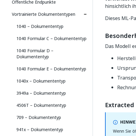
Öffentliche Endpunkte
hinsichtlich 
Vortrainierte Dokumententypen
Dieses ML-Pa
1040 – Dokumententyp
Besonder
1040 Formular C – Dokumententyp
Das Modell er
1040 Formular D –
Dokumententyp
Herstel
Ursprun
1040 Formular E – Dokumententyp
Transpo
1040x – Dokumententyp
Rechnun
3949a – Dokumententyp
Extracted 
4506T – Dokumententyp
709 – Dokumententyp
HINWEI
941x – Dokumententyp
Wenn Sie öf