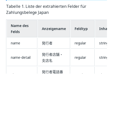
Tabelle 1. Liste der extrahierten Felder für
Zahlungsbelege Japan
Name des
Anzeigename
Feldtyp
Inhalts
Felds
name
発行者
regular
string
発行者店舗・
name-detail
regular
string
支店名
発行者電話番
phone
regular
phone
号
Adresse
発行者住所
regular
string
registration-
登録番号
regular
id-no
no