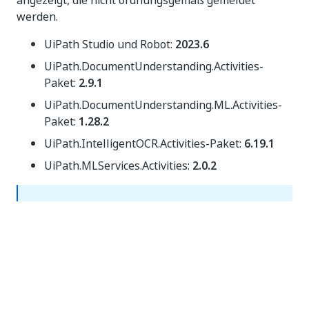
angezeigt, die nicht ordnungsgemäß gemeldet
werden.
UiPath Studio und Robot:
2023.6
UiPath.DocumentUnderstanding.Activities-
Paket:
2.9.1
UiPath.DocumentUnderstanding.ML.Activities-
Paket:
1.28.2
UiPath.IntelligentOCR.Activities-Paket:
6.19.1
UiPath.MLServices.Activities:
2.0.2
HINWEIS:
Von den ML-Fähigkeiten des AI Center verbrauchte
AI Units basierend auf vorgefertigten Paketen, die
älter als Version 22.10 sind, werden nicht im
Dashboard angezeigt. Es werden nur die für die
Infrastruktur verbrauchten AI Units angezeigt. AI