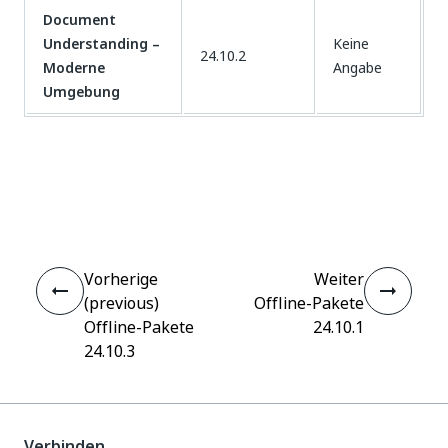
Document
Understanding –
Keine
24.10.2
Moderne
Angabe
Umgebung
Ja
Nein
thumb_up
thumb_down
Vorherige
Weiter
(previous)
Offline-Pakete
Offline-Pakete
24.10.1
24.10.3
Verbinden