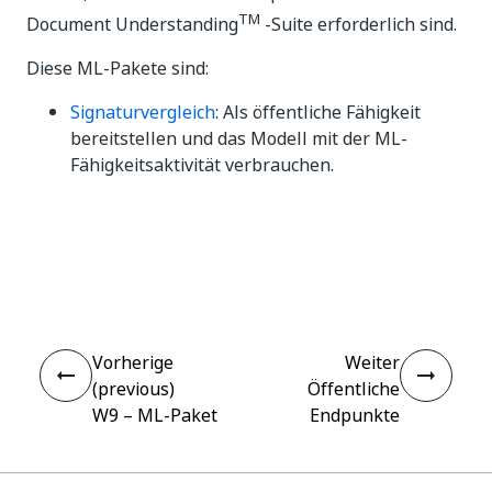
TM
Document Understanding
-Suite erforderlich sind.
Diese ML-Pakete sind:
Signaturvergleich
: Als öffentliche Fähigkeit
bereitstellen und das Modell mit der ML-
Fähigkeitsaktivität verbrauchen.
Ja
Nein
thumb_up
thumb_down
Vorherige
Weiter
(previous)
Öffentliche
W9 – ML-Paket
Endpunkte