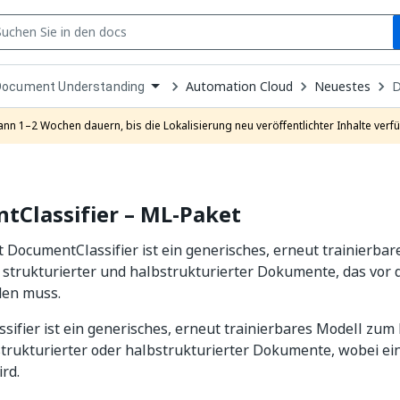
S
pen
Automation Cloud
Neuestes
D
Document Understanding
ropdown
o
hoose
ann 1–2 Wochen dauern, bis die Lokalisierung neu veröffentlichter Inhalte verfü
roduct
tClassifier – ML-Paket
DocumentClassifier ist ein generisches, erneut trainierba
n strukturierter und halbstrukturierter Dokumente, das vor 
den muss.
ifier ist ein generisches, erneut trainierbares Modell zum 
 strukturierter oder halbstrukturierter Dokumente, wobei e
ird.