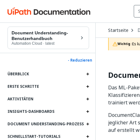
O
Startseite
D
Document Understanding-
t
Benutzerhandbuch
c
Automation Cloud
·
latest
Es k
Wichtig :
p
- Reduzieren
Documen
ÜBERBLICK
ERSTE SCHRITTE
Das ML-Paket 
Klassifiziere
AKTIVITÄTEN
trainiert wer
INSIGHTS-DASHBOARDS
DocumentClass
jeglicher Art
DOCUMENT UNDERSTANDING-PROZESS
auf erstellt w
SCHNELLSTART-TUTORIALS