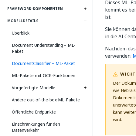
Dieses ML-Pak
FRAMEWORK-KOMPONENTEN
kommt es bei 
ist.
MODELLDETAILS
Sie können d
Überblick
in die AI Cen
Document Understanding – ML-
Nachdem das 
Paket
verwenden:
M
DocumentClassifier – ML-Paket
WICHT
ML-Pakete mit OCR-Funktionen
Der Dokumen
Vorgefertigte Modelle
wie Hebräis
Dokumentty
Andere out-of-the-box ML-Pakete
unerwartete
Öffentliche Endpunkte
kann weiter
wird.
Einschränkungen für den
Datenverkehr