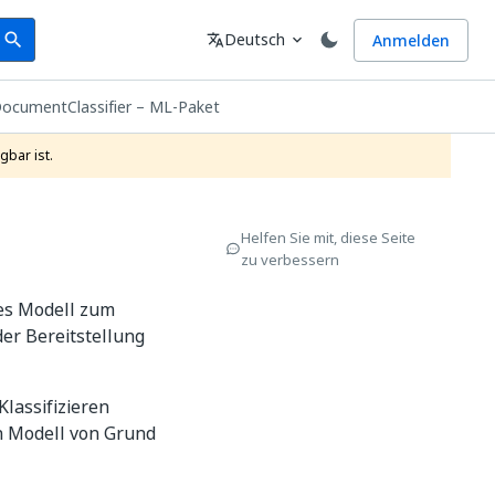
earch
Sprache
Deutsch
Anmelden
search
translate
expand_more
ocumentClassifier – ML-Paket
gbar ist.
Helfen Sie mit, diese Seite
zu verbessern
res Modell zum
der Bereitstellung
Klassifizieren
in Modell von Grund