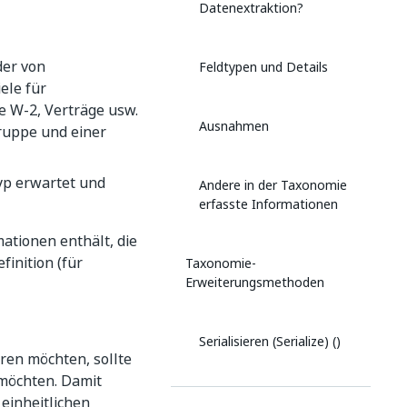
Datenextraktion?
der von
Feldtypen und Details
ele für
 W-2, Verträge usw.
Ausnahmen
ruppe und einer
yp erwartet und
Andere in der Taxonomie
erfasste Informationen
mationen enthält, die
inition (für
Taxonomie-
Erweiterungsmethoden
Serialisieren (Serialize) ()
ren möchten, sollte
 möchten. Damit
Deserialisieren (Deserialize)
einheitlichen