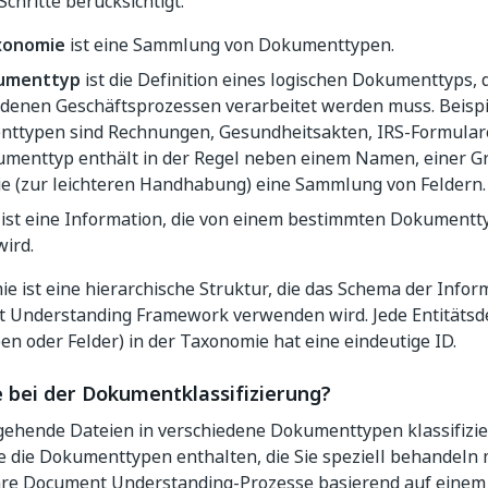
Schritte berücksichtigt.
xonomie
ist eine Sammlung von Dokumenttypen.
umenttyp
ist die Definition eines logischen Dokumenttyps, 
edenen Geschäftsprozessen verarbeitet werden muss. Beispi
ttypen sind Rechnungen, Gesundheitsakten, IRS-Formulare
umenttyp enthält in der Regel neben einem Namen, einer G
ie (zur leichteren Handhabung) eine Sammlung von Feldern.
ist eine Information, die von einem bestimmten Dokumentt
wird.
e ist eine hierarchische Struktur, die das Schema der Infor
 Understanding Framework verwenden wird. Jede Entitätsdef
 oder Felder) in der Taxonomie hat eine eindeutige ID.
ie bei der Dokumentklassifizierung?
gehende Dateien in verschiedene Dokumenttypen klassifizie
e die Dokumenttypen enthalten, die Sie speziell behandeln
hre Document Understanding-Prozesse basierend auf einem 