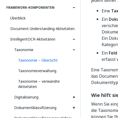
jedem seiner 
FRAMEWORK-KOMPONENTEN
Eine
Ta
Überblick
Ein
Dok
verschi
Document Understanding-Aktivitäten
Dokumen
Ein Dok
IntelligentOCR-Aktivitäten
Kategor
Taxonomie
Ein
Feld
erfasst 
Taxonomie – Übersicht
Eine Taxonomi
Taxonomieverwaltung
das Document
Taxonomie – verwandte
Dokumenttypen
Aktivitäten
Wie hilft s
Digitalisierung
Wenn Sie ein
Dokumentklassifizierung
die Taxonomi
können Sie I