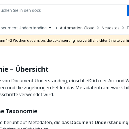
S
pen
Automation Cloud
Neuestes
T
Document Understanding
ropdown
o
hoose
ann 1–2 Wochen dauern, bis die Lokalisierung neu veröffentlichter Inhalte verfü
roduct
ie – Übersicht
 von Document Understanding, einschließlich der Art und W
n und die zugehörigen Felder das Metadatenframework bild
schritte verwendet wird.
ine Taxonomie
e beruht auf Metadaten, die das
Document Understanding