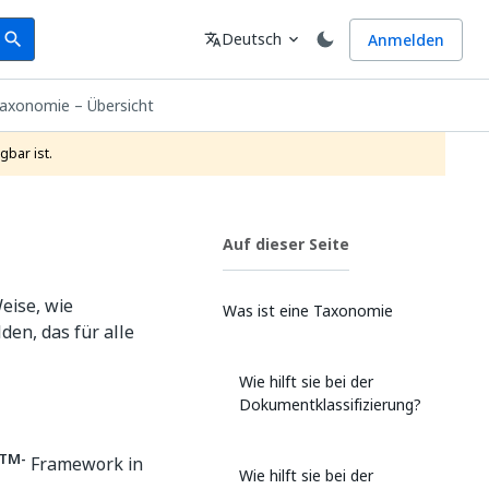
earch
Sprache
Deutsch
Anmelden
search
translate
expand_more
axonomie – Übersicht
gbar ist.
Auf dieser Seite
eise, wie
Was ist eine Taxonomie
en, das für alle
Wie hilft sie bei der
Dokumentklassifizierung?
TM-
Framework in
Wie hilft sie bei der