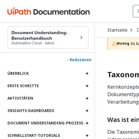
O
Startseite
D
Document Understanding-
t
Benutzerhandbuch
c
Automation Cloud
·
latest
Es k
Wichtig :
p
- Reduzieren
Taxonom
ÜBERBLICK
ERSTE SCHRITTE
Kernkonzepte
Dokumenttype
AKTIVITÄTEN
Verarbeitungs
INSIGHTS-DASHBOARDS
Was ist e
DOCUMENT UNDERSTANDING-PROZESS
Die Taxonomi
SCHNELLSTART-TUTORIALS