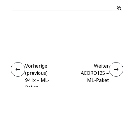
Ja
Nein
thumb_up
thumb_down
Vorherige
Weiter
(previous)
ACORD125 –
941x – ML-
ML-Paket
Paket
Verbinden
Benötigen Sie Hilfe?
Support
Möchten Sie lernen?
UiPath Academy