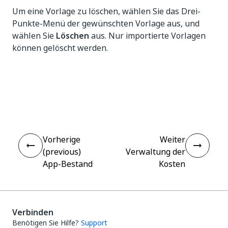
Um eine Vorlage zu löschen, wählen Sie das Drei-
Punkte-Menü der gewünschten Vorlage aus, und
wählen Sie
Löschen
aus. Nur importierte Vorlagen
können gelöscht werden.
Ja
Nein
thumb_up
thumb_down
Vorherige
Weiter
(previous)
Verwaltung der
App-Bestand
Kosten
Verbinden
Benötigen Sie Hilfe?
Support