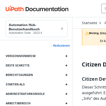
O
Startseite
D
Automation Hub-
t
Benutzerhandbuch
c
Automation Suite
·
2023.4
Bitt
Wichtig :
p
Es k
- Reduzieren
VERSIONSHINWEISE
Citizen
ERSTE SCHRITTE
BERECHTIGUNGEN
Citizen D
STARTEN ALS
Dieser Schrit
ausgeführt. E
ADMINISTRATORKONSOLE
„Info“ des Au
ARBEITSBEREICH