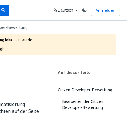
earch
Sprache
Deutsch
Anmelden
search
translate
expand_more
oper-Bewertung
g lokalisiert wurde.

gbar ist.
Auf dieser Seite
Citizen Developer-Bewertung
Bearbeiten der Citizen
omatisierung
Developer-Bewertung
hten auf der Seite