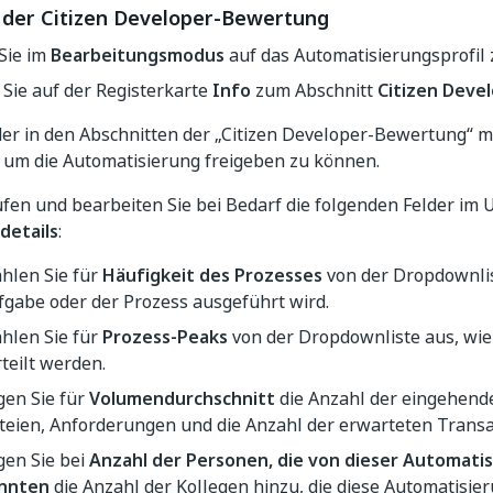
 der Citizen Developer-Bewertung
Sie im
Bearbeitungsmodus
auf das Automatisierungsprofil 
 Sie auf der Registerkarte
Info
zum Abschnitt
Citizen Deve
lder in den Abschnitten der „Citizen Developer-Bewertung“ 
 um die Automatisierung freigeben zu können.
fen und bearbeiten Sie bei Bedarf die folgenden Felder im 
details
:
hlen Sie für
Häufigkeit des Prozesses
von der Dropdownlist
fgabe oder der Prozess ausgeführt wird.
hlen Sie für
Prozess-Peaks
von der Dropdownliste aus, wie
rteilt werden.
gen Sie für
Volumendurchschnitt
die Anzahl der eingehen
teien, Anforderungen und die Anzahl der erwarteten Transa
gen Sie bei
Anzahl der Personen, die von dieser Automatis
nnten
die Anzahl der Kollegen hinzu, die diese Automatisi