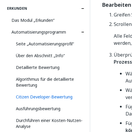
Bearbeiten
ERKUNDEN
Greifen 
Das Modul „Erkunden“
Scrollen
Automatisierungsprogramm
Alle Fe
werden,
Seite „Automatisierungsprofil“
Überprü
Über den Abschnitt „Info“
Prozess
Detaillierte Bewertung
Wä
Algorithmus für die detaillierte
Au
Bewertung
Wä
Citizen Developer-Bewertung
ve
Fü
Ausführungsbewertung
Da
Durchführen einer Kosten-Nutzen-
Fü
Analyse
kö