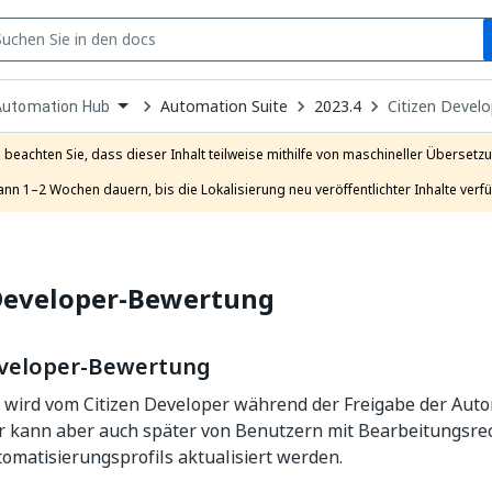
S
pen
Automation Suite
2023.4
Citizen Devel
Automation Hub
ropdown
o
hoose
e beachten Sie, dass dieser Inhalt teilweise mithilfe von maschineller Übersetzun
roduct
ann 1–2 Wochen dauern, bis die Lokalisierung neu veröffentlichter Inhalte verfü
 Developer-Bewertung
eveloper-Bewertung
t wird vom Citizen Developer während der Freigabe der Aut
r kann aber auch später von Benutzern mit Bearbeitungsrec
tomatisierungsprofils aktualisiert werden.