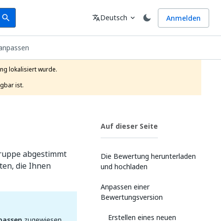
earch
Sprache
Deutsch
Anmelden
search
translate
expand_more
anpassen
g lokalisiert wurde.

gbar ist.
Auf dieser Seite
gruppe abgestimmt
Die Bewertung herunterladen
ten, die Ihnen
und hochladen
Anpassen einer
Bewertungsversion
Erstellen eines neuen
passen
zugewiesen