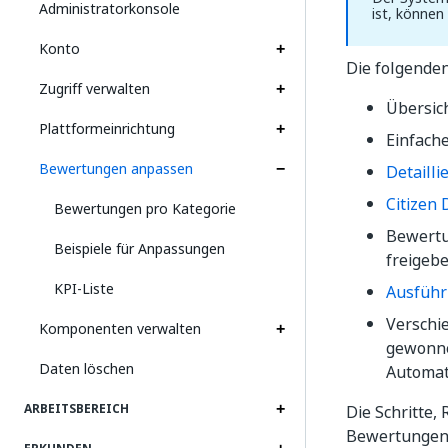
Administratorkonsole
ist, könne
Konto
Die folgende
Zugriff verwalten
Übersich
Plattformeinrichtung
Einfache
Bewertungen anpassen
Detaill
Citizen
Bewertungen pro Kategorie
Bewertu
Beispiele für Anpassungen
freigebe
KPI-Liste
Ausfüh
Verschi
Komponenten verwalten
gewonne
Daten löschen
Automati
ARBEITSBEREICH
Die Schritte,
Bewertungen