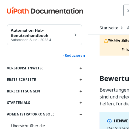
O
Startseite
D
Automation Hub-
t
Benutzerhandbuch
c
Automation Suite
·
2023.4
Bitt
Wichtig :
p
Es k
- Reduzieren
VERSIONSHINWEISE
Bewertu
ERSTE SCHRITTE
Bewertungen 
BERECHTIGUNGEN
sind und rel
STARTEN ALS
helfen, fundi
ADMINISTRATORKONSOLE
HINWEI
Übersicht über die
Der System