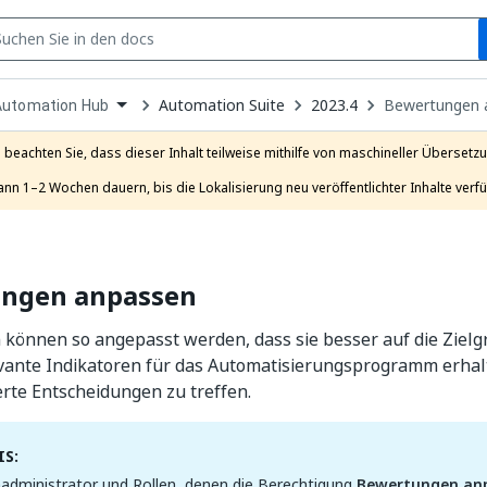
S
pen
Automation Suite
2023.4
Bewertungen 
Automation Hub
ropdown
o
hoose
e beachten Sie, dass dieser Inhalt teilweise mithilfe von maschineller Übersetzun
roduct
ann 1–2 Wochen dauern, bis die Lokalisierung neu veröffentlichter Inhalte verfü
ngen anpassen
können so angepasst werden, dass sie besser auf die Ziel
evante Indikatoren für das Automatisierungsprogramm erhal
erte Entscheidungen zu treffen.
S:
administrator und Rollen, denen die Berechtigung
Bewertungen an