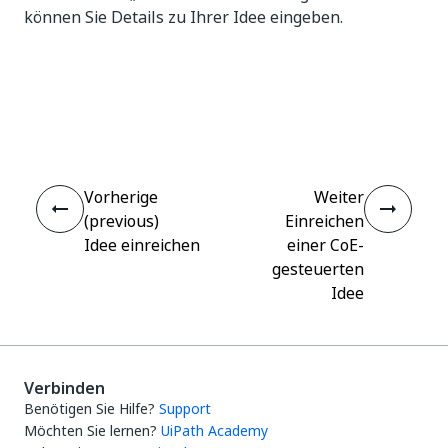
können Sie Details zu Ihrer Idee eingeben.
Ja
Nein
thumb_up
thumb_down
Vorherige
Weiter
(previous)
Einreichen
Idee einreichen
einer CoE-
gesteuerten
Idee
Verbinden
Benötigen Sie Hilfe?
Support
Möchten Sie lernen?
UiPath Academy