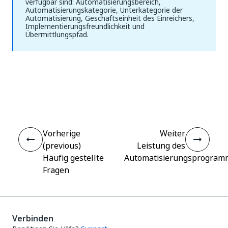
verfügbar sind: Automatisierungsbereich,
Automatisierungskategorie, Unterkategorie der
Automatisierung, Geschäftseinheit des Einreichers,
Implementierungsfreundlichkeit und
Übermittlungspfad.
Ja
Nein
thumb_up
thumb_down
Vorherige
Weiter
(previous)
Leistung des
Häufig gestellte
Automatisierungsprogram
Fragen
Verbinden