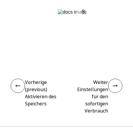
Ja
Nein
thumb_up
thumb_down
Vorherige
Weiter
(previous)
Einstellungen
Aktivieren des
für den
Speichers
sofortigen
Verbrauch