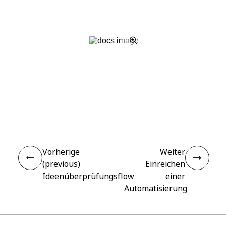
Ja
Nein
thumb_up
thumb_down
Vorherige
Weiter
(previous)
Einreichen
Ideenüberprüfungsflow
einer
Automatisierung