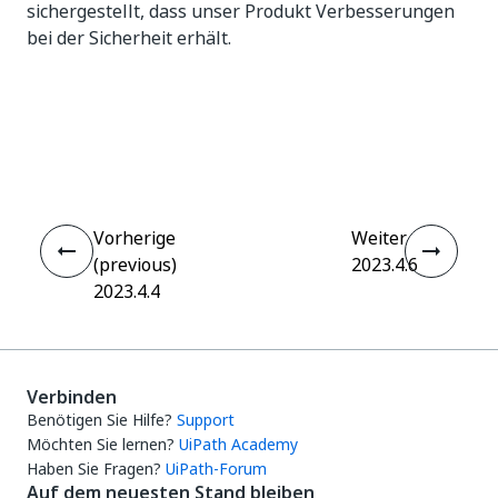
sichergestellt, dass unser Produkt Verbesserungen
bei der Sicherheit erhält.
Ja
Nein
thumb_up
thumb_down
Vorherige
Weiter
(previous)
2023.4.6
2023.4.4
Verbinden
Benötigen Sie Hilfe?
Support
Möchten Sie lernen?
UiPath Academy
Haben Sie Fragen?
UiPath-Forum
Auf dem neuesten Stand bleiben