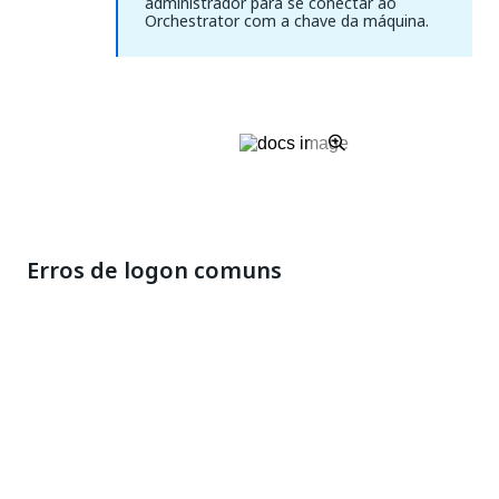
administrador para se conectar ao
Orchestrator com a chave da máquina.
Erros de logon comuns
Esta seção registra os erros que podem ser
encontrados ao se tentar acessar sua conta.
Selecione um erro para visualizar informações sobre
sua causa e as soluções disponíveis.
O logon interativo não está habilitado neste
tenant. Acesse as configurações do