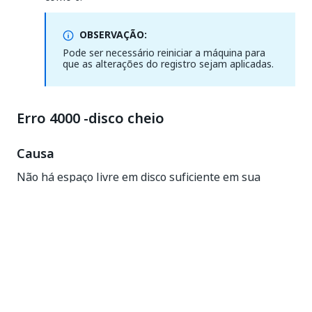
OBSERVAÇÃO:
Pode ser necessário reiniciar a máquina para
que as alterações do registro sejam aplicadas.
Erro 4000 -disco cheio
Causa
Não há espaço livre em disco suficiente em sua
máquina para executar a instalação.
Solução
Libere o mínimo de espaço em disco necessário para
a instalação do Studio. Para obter mais informações,
consulte
Requisitos de hardware
.