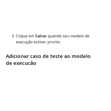
Clique em
Salvar
quando seu modelo de
execução estiver pronto.
Adicionar caso de teste ao modelo
de execução
Para executar ou depurar um caso de teste com um
modelo de execução, você precisa adicioná-lo a um
modelo de execução (
Definir Modelo de Execução
).
Ou então, você pode definir um modelo de execução
para um
caso de teste recém-criado
.
Abra seu caso de teste no Studio. Se ainda não