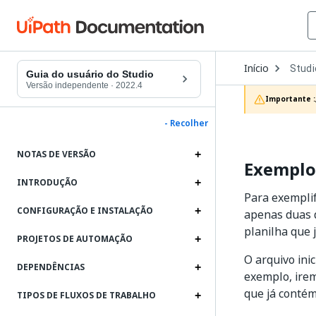
Open
Início
Studi
Dropd
Guia do usuário do Studio
to
Versão independente
·
2022.4
choos
Importante :
produc
- Recolher
NOTAS DE VERSÃO
Exemplo 
INTRODUÇÃO
Para exemplif
CONFIGURAÇÃO E INSTALAÇÃO
apenas duas d
planilha que 
PROJETOS DE AUTOMAÇÃO
O arquivo ini
DEPENDÊNCIAS
exemplo, irem
que já conté
TIPOS DE FLUXOS DE TRABALHO