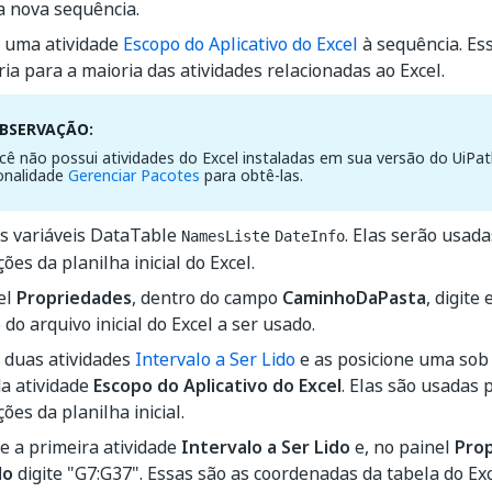
a nova sequência.
e uma atividade
Escopo do Aplicativo do Excel
à sequência. Ess
ia para a maioria das atividades relacionadas ao Excel.
BSERVAÇÃO:
cê não possui atividades do Excel instaladas em sua versão do UiPat
onalidade
Gerenciar Pacotes
para obtê-las.
as variáveis DataTable
e
. Elas serão usad
NamesList
DateInfo
ões da planilha inicial do Excel.
el
Propriedades
, dentro do campo
CaminhoDaPasta
, digite
do arquivo inicial do Excel a ser usado.
 duas atividades
Intervalo a Ser Lido
e as posicione uma sob
a atividade
Escopo do Aplicativo do Excel
. Elas são usadas 
ões da planilha inicial.
e a primeira atividade
Intervalo a Ser Lido
e, no painel
Pro
lo
digite "G7:G37". Essas são as coordenadas da tabela do E