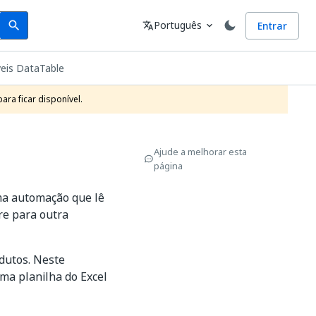
Search
Idioma
Português
Entrar
search
translate
expand_more
veis DataTable
ra ficar disponível.
Ajude a melhorar esta
página
ma automação que lê
re para outra
odutos. Neste
ma planilha do Excel