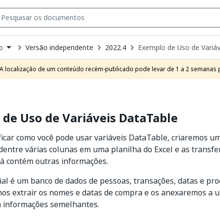
Versão independente
2022.4
Exemplo de Uso de Variá
o
own
e
A localização de um conteúdo recém-publicado pode levar de 1 a 2 semanas pa
t
de Uso de Variáveis DataTable
icar como você pode usar variáveis DataTable, criaremos u
entre várias colunas em uma planilha do Excel e as transfe
já contém outras informações.
cial é um banco de dados de pessoas, transações, datas e pr
os extrair os nomes e datas de compra e os anexaremos a u
m informações semelhantes.