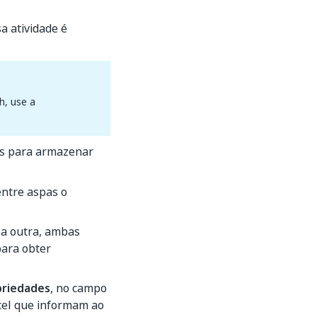
a atividade é
h, use a
as para armazenar
 entre aspas o
 a outra, ambas
para obter
priedades
, no campo
xcel que informam ao