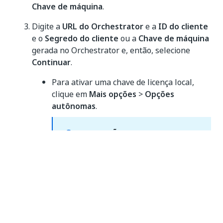
Chave de máquina
.
Digite a
URL do Orchestrator
e a
ID do cliente
e o
Segredo do cliente
ou a
Chave de máquina
gerada no Orchestrator e, então, selecione
Continuar
.
Para ativar uma chave de licença local,
clique em
Mais opções
>
Opções
autônomas
.
OBSERVAÇÃO:
Se você instalou o robô no modo de
serviço, são necessários privilégios de
administrador para se conectar ao
Orchestrator com a chave de máquina.