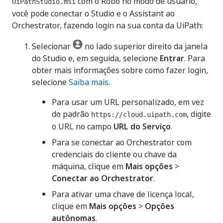
com o Robô no modo de usuário,
UiPathStudio.msi
você pode conectar o Studio e o Assistant ao
Orchestrator, fazendo login na sua conta da UiPath:
Selecionar
no lado superior direito da janela
do Studio e, em seguida, selecione
Entrar
. Para
obter mais informações sobre como fazer login,
selecione
Saiba mais
.
Para usar um URL personalizado, em vez
do padrão
, digite
https://cloud.uipath.com
o URL no campo
URL do Serviço
.
Para se conectar ao Orchestrator com
credenciais do cliente ou chave da
máquina, clique em
Mais opções
>
Conectar ao Orchestrator
.
Para ativar uma chave de licença local,
clique em
Mais opções
>
Opções
autônomas
.