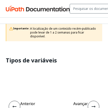
A localização de um conteúdo recém-publicado 
Importante :
pode levar de 1 a 2 semanas para ficar 
disponível.
Tipos de variáveis
Sim
Não
thumb_up
thumb_down
Anterior
Avançar