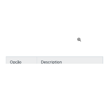
Opção
Description
Converter
Converte a variável em um
Em
argumento com o mesmo tipo
Argumento
que a variável anterior e com a
direção
. Seleção múltipla
In
está disponível. Se um
argumento com o mesmo nome
existir, uma mensagem de erro