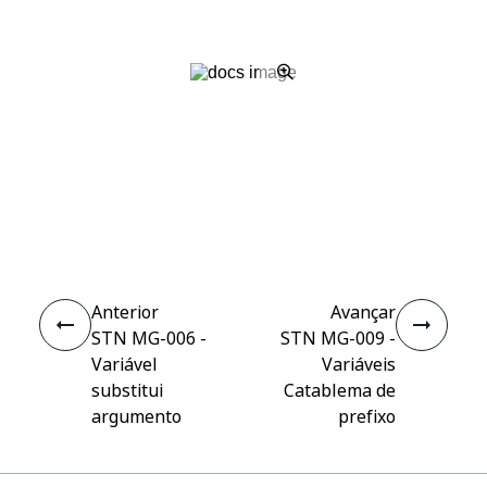
Sim
Não
thumb_up
thumb_down
Anterior
Avançar
STN MG-006 -
STN MG-009 -
Variável
Variáveis
substitui
Catablema de
argumento
prefixo