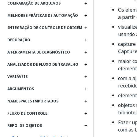
COMPARAÇÃO DE ARQUIVOS
Os eleme
MELHORES PRÁTICAS DE AUTOMAÇÃO
a partir
visualiz
INTEGRAÇÃO DE CONTROLE DE ORIGEM
usando a
DEPURAÇÃO
capture
Capture
A FERRAMENTA DE DIAGNÓSTICO
maior co
ANALISADOR DE FLUXO DE TRABALHO
element
VARIÁVEIS
com a aj
recebido
ARGUMENTOS
elemento
NAMESPACES IMPORTADOS
objetos 
bibliote
FLUXO DE CONTROLE
Fazer up
REPO. DE OBJETOS
com as b