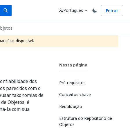
Search
Idioma
Português
Entrar
search
translate
expand_more
objetos
ra ficar disponível.
Nesta página
onfiabilidade dos
Pré-requisitos
ios parecidos com o
Conceitos-chave
reusar taxonomias de
 de Objetos, é
Reutilização
lhá-la com sua
Estrutura do Repositório de
Objetos