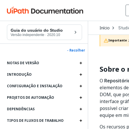
Open
Início
Studi
Dropd
Guia do usuário do Studio
to
Versão independente
·
2020.10
choos
Importante :
produc
- Recolher
NOTAS DE VERSÃO
Sobre o 
INTRODUÇÃO
O
Repositóri
CONFIGURAÇÃO E INSTALAÇÃO
elementos de 
DOM, que poss
PROJETOS DE AUTOMAÇÃO
interface grá
possível cria
DEPENDÊNCIAS
equipe em mi
TIPOS DE FLUXOS DE TRABALHO
Os recursos p