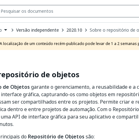
Versão independente
2020.10
Sobre o repositório de 
o
own
e
A localização de um conteúdo recém-publicado pode levar de 1 a 2 semanas pa
t
repositório de objetos
o de Objetos
garante o gerenciamento, a reusabilidade e a c
interface gráfica, capturando-os como objetos em repositór
am ser compartilhados entre os projetos. Permite criar e 
fica dentro e entre projetos de automação. Com o Repositório
r uma API de interface gráfica para seu aplicativo e comparti
nutos.
rincipais do
Repositório de Objetos
são: