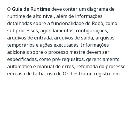
O
Guia de Runtime
deve conter um diagrama de
runtime de alto nível, além de informações
detalhadas sobre a funcionalidade do Robô, como
subprocessos, agendamentos, configurações,
arquivos de entrada, arquivos de saída, arquivos
temporários e ações executadas. Informações
adicionais sobre o processo mestre devem ser
especificadas, como pré-requisitos, gerenciamento
automático e manual de erros, retomada do processo
em caso de falha, uso do Orchestrator, registro em
log e relatórios, credenciais de gerenciamento e todas
as demais informações relevantes relacionadas à
segurança ou ao funcionamento.
Os
Detalhes de Desenvolvimento
devem conter
informações sobre os pacotes em uso, o ambiente de
desenvolvimento, o nível de registro, o repositório do
código-fonte e controle de versão, uma lista dos