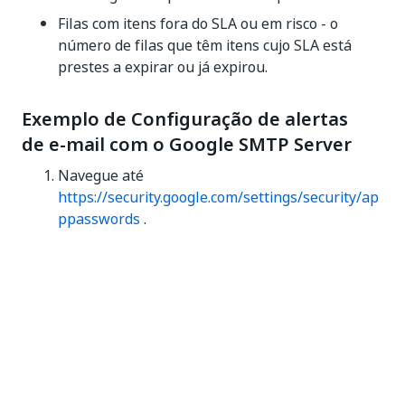
Filas com itens fora do SLA ou em risco - o
número de filas que têm itens cujo SLA está
prestes a expirar ou já expirou.
Exemplo de Configuração de alertas
de e-mail com o Google SMTP Server
Navegue até
https://security.google.com/settings/security/ap
ppasswords
.
Faça login usando o endereço de e-mail usado
para enviar mensagens de e-mail do
Orchestrator.
Na lista suspensa
Selecionar aplicativo
,
selecione
E-mail
.
Na lista suspensa
Selecionar dispositivo
,
selecione
Computador do Windows
.