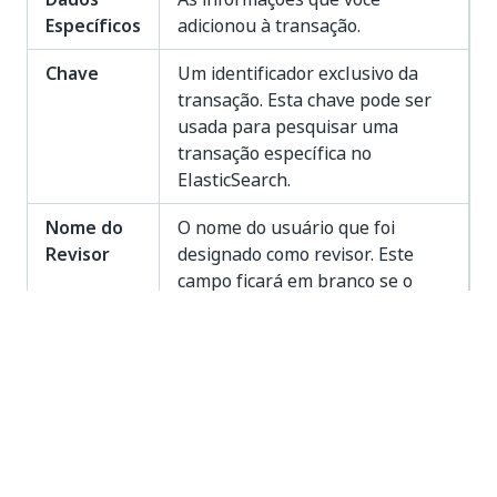
Específicos
adicionou à transação.
Chave
Um identificador exclusivo da
transação. Esta chave pode ser
usada para pesquisar uma
transação específica no
ElasticSearch.
Nome do
O nome do usuário que foi
Revisor
designado como revisor. Este
campo ficará em branco se o
item não tiver um revisor.
Motivo da
Exibe o motivo de um erro de
Exceção
transação.
Saída
Exibe os argumentos definidos
para o campo
Output
ao criar
seu projeto.