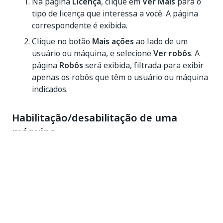
Na página
Licença
, clique em
Ver Mais
para o
tipo de licença que interessa a você. A página
correspondente é exibida.
Clique no botão
Mais ações
ao lado de um
usuário ou máquina, e selecione
Ver robôs
. A
página
Robôs
será exibida, filtrada para exibir
apenas os robôs que têm o usuário ou máquina
indicados.
Habilitação/desabilitação de uma
máquina
Disponível apenas para máquinas Não assistidas e
para propósito de NonProduction. Desabilite uma
máquina para evitar o consumo de licença
instantâneo. Habilite uma máquina desabilitada para
ser possível usar o Studio e/ou o Robô. Mais detalhes
aqui
.