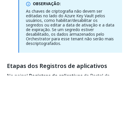
OBSERVAÇÃO:
As chaves de criptografia não devem ser
editadas no lado do Azure Key Vault pelos
usuários, como habilitar/desabilitar os
segredos ou editar a data de ativação e a data
de expiração. Se um segredo estiver
desabilitado, os dados armazenados pelo
Orchestrator para esse tenant não serão mais
descriptografados.
Etapas dos Registros de aplicativos
No painel
Registros de aplicativos
do Portal do
Azure, siga estas etapas:
Crie um novo registro do aplicativo.
Copie o
ID do aplicativo (cliente)
para uso
posterior.
Acesse
Gerenciar
>
Certificados e segredos
e
carregue a chave do certificado SSL pública