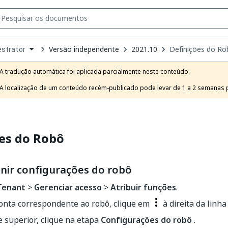
Versão independente
2021.10
Definições do Ro
strator
own
e
A tradução automática foi aplicada parcialmente neste conteúdo.

t
A localização de um conteúdo recém-publicado pode levar de 1 a 2 semanas pa
es do Robô
nir configurações do robô
Tenant
>
Gerenciar acesso
>
Atribuir funções
.
conta correspondente ao robô, clique em
à direita da linha
 superior, clique na etapa
Configurações do robô
.