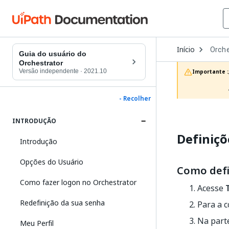
Open
Início
Orche
Dropd
Guia do usuário do
to
Orchestrator
choos
Versão independente
·
2021.10
Importante :
produc
- Recolher
INTRODUÇÃO
Definiçõ
Introdução
Opções do Usuário
Como defi
Como fazer logon no Orchestrator
Acesse
Redefinição da sua senha
Para a 
Na parte
Meu Perfil