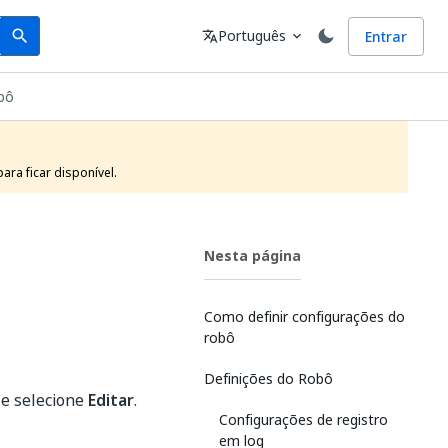
Search
Idioma
Português
Entrar
search
translate
expand_more
bô
ra ficar disponível.
Nesta página
Como definir configurações do
robô
Definições do Robô
 e selecione
Editar
.
Configurações de registro
em log