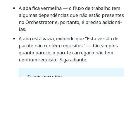
A aba fica vermelha — o fluxo de trabalho tem
algumas dependências que não estão presentes
no Orchestrator e, portanto, é preciso adicioná-
las.
A aba está vazia, exibindo que “Esta versão de
pacote não contém requisitos.” — tão simples
quanto parece, o pacote carregado não tem
nenhum requisito. Siga adiante.
OBSERVAÇÃO:
não detectamos automaticamente os
requisitos para pacotes armazenados em
feeds externos.
Status de requisitos de pacote
Há quatro tipos de status para requisitos de pacote: