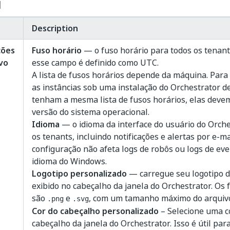
l
Description
ções
Fuso horário
— o fuso horário para todos os tenant
ivo
esse campo é definido como UTC.
A lista de fusos horários depende da máquina. Para
as instâncias sob uma instalação do Orchestrator de
tenham a mesma lista de fusos horários, elas dev
versão do sistema operacional.
Idioma
— o idioma da interface do usuário do Orche
os tenants, incluindo notificações e alertas por e-ma
configuração não afeta logs de robôs ou logs de ev
idioma do Windows.
Logotipo personalizado
— carregue seu logotipo d
exibido no cabeçalho da janela do Orchestrator. Os 
são
e
, com um tamanho máximo do arquiv
.png
.svg
Cor do cabeçalho personalizado
– Selecione uma c
cabeçalho da janela do Orchestrator. Isso é útil para