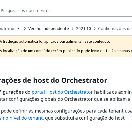
Versão independente
2021.10
Configurações de
strator
own
e
A tradução automática foi aplicada parcialmente neste conteúdo.

t
A localização de um conteúdo recém-publicado pode levar de 1 a 2 semanas pa
ações de host do Orchestrator
figurações
do
portal Host do Orchestrator
habilita os admin
star configurações globais do Orchestrator que se aplicam a 
pode definir as mesmas configurações para cada tenant us
 no nível do tenant
, que substitui a configuração do host.