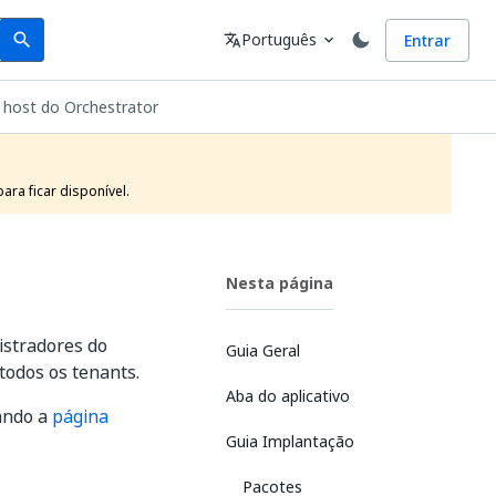
Search
Idioma
Português
Entrar
search
translate
expand_more
 host do Orchestrator
ra ficar disponível.
Nesta página
istradores do
Guia Geral
todos os tenants.
Aba do aplicativo
ando a
página
Guia Implantação
Pacotes