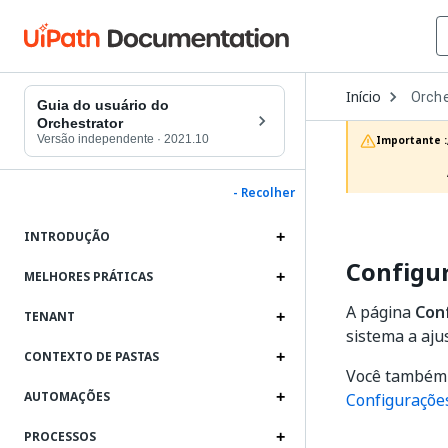
Open
Início
Orche
Dropd
Guia do usuário do
to
Orchestrator
choos
Versão independente
·
2021.10
Importante :
produc
- Recolher
INTRODUÇÃO
Configur
MELHORES PRÁTICAS
A página
Con
TENANT
sistema a aju
CONTEXTO DE PASTAS
Você também 
AUTOMAÇÕES
Configurações
PROCESSOS