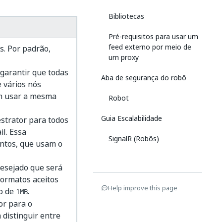
Bibliotecas
Pré-requisitos para usar um
feed externo por meio de
s. Por padrão,
um proxy
 garantir que todas
Aba de segurança do robô
 vários nós
em usar a mesma
Robot
Guia Escalabilidade
strator para todos
il. Essa
SignalR (Robôs)
entos, que usam o
esejado que será
formatos aceitos
Help improve this page
o de
.
1MB
or para o
 distinguir entre