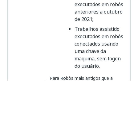
executados em robôs
anteriores a outubro
de 2021;
Trabalhos assistido
executados em robôs
conectados usando
uma chave da
máquina, sem logon
do usuário.
Para Robôs mais antigos que a
versão 2021.10, a identidade do host
é preenchida dinamicamente de
acordo com as configurações de
conta feitas no Orchestrator.
Alterar o
para a
domain\username
conta usada para executar um
Identidade
trabalho também altera a
do host
identidade do host.