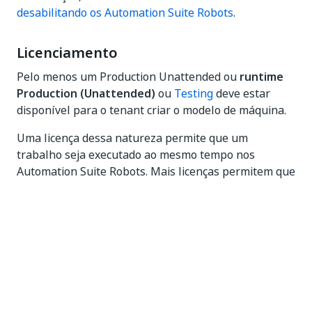
desabilitando os Automation Suite Robots
.
Licenciamento
Pelo menos um Production Unattended ou
runtime
Production (Unattended)
ou
Testing
deve estar
disponível para o tenant criar o modelo de máquina.
Uma licença dessa natureza permite que um
trabalho seja executado ao mesmo tempo nos
Automation Suite Robots. Mais licenças permitem que
você execute vários trabalhos ao mesmo tempo no
mesmo Robot.
Sim
Não
thumb_up
thumb_down