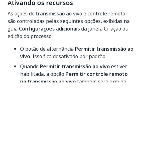
Ativando os recursos
As ações de transmissão ao vivo e controle remoto
são controladas pelas seguintes opções, exibidas na
guia
Configurações adicionais
da janela Criação ou
edição do processo:
O botão de alternância
Permitir transmissão ao
vivo
. Isso fica desativado por padrão.
Quando
Permitir transmissão ao vivo
estiver
habilitada, a opção
Permitir controle remoto
na transmissão ao vivo
também será exibida,
com dois botões de opção:
Desabilitado
(esta é a seleção padrão)
Habilitado
Figura 1. Permitir transmissão ao vivo