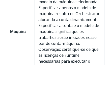
modelo da máquina selecionada.
Especificar apenas o modelo de
máquina resulta no Orchestrator
alocando a conta dinamicamente.
Especificar a conta e o modelo de
Máquina
máquina significa que os
trabalhos serão iniciados nesse
par de conta-máquina.
Observação: certifique-se de que
as licenças de runtime
necessárias para executar o
trabalho estejam alocadas para o
modelo de máquina associado.
Após selecionar um modelo de
máquina, a opção
Nome do host
é exibida, permitindo selecionar a
sessão de estação de
trabalho/robô desejada para