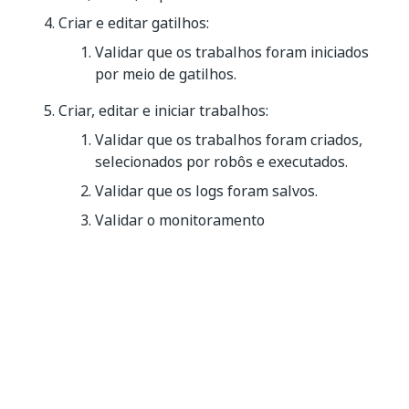
Criar e editar gatilhos:
Validar que os trabalhos foram iniciados
por meio de gatilhos.
Criar, editar e iniciar trabalhos:
Validar que os trabalhos foram criados,
selecionados por robôs e executados.
Validar que os logs foram salvos.
Validar o monitoramento
Sim
Não
thumb_up
thumb_down
Anterior
Avançar
Atualização
Modelagem de