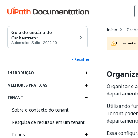
Open
Início
Orche
Dropd
Guia do usuário do
to
Orchestrator
choos
Automation Suite
·
2023.10
Importante :
produc
- Recolher
Organiza
INTRODUÇÃO
MELHORES PRÁTICAS
Organizar e 
departamento
TENANT
Utilizando fu
Sobre o contexto do tenant
Tenant podem
departamento
Pesquisa de recursos em um tenant
Essa configur
Robôs