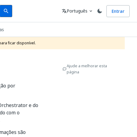
Search
Idioma
Português
Entrar
search
translate
expand_more
as
ra ficar disponível.
Ajude a melhorar esta
página
ção por
Orchestrator e do
rdo com o
.
omações são