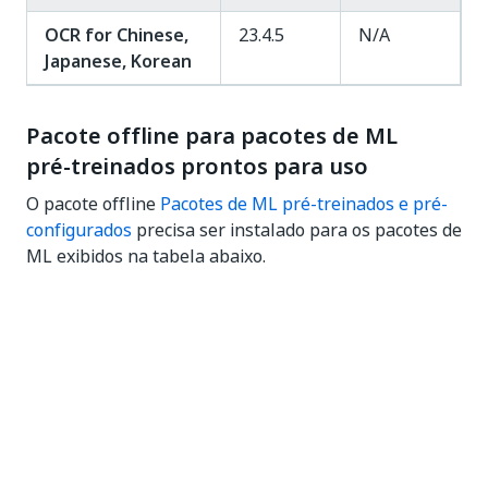
OCR for Chinese,
23.4.5
N/A
Japanese, Korean
Pacote offline para pacotes de ML
pré-treinados prontos para uso
O pacote offline
Pacotes de ML pré-treinados e pré-
configurados
precisa ser instalado para os pacotes de
ML exibidos na tabela abaixo.
Pacotes de ML
Versão do
Metadata
Modelo
Document
23.4.5
aqui
Understanding
Faturas
23.4.5
aqui