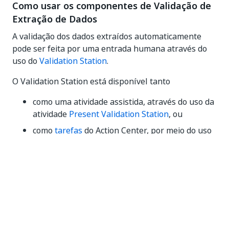
Como usar os componentes de Validação de
Extração de Dados
A validação dos dados extraídos automaticamente
pode ser feita por uma entrada humana através do
uso do
Validation Station
.
O Validation Station está disponível tanto
como uma atividade assistida, através do uso da
atividade
Present Validation Station
, ou
como
tarefas
do Action Center, por meio do uso
das atividades
Create Document Validation
Action
e
Wait for Document Validation Action
and Resume
.
Sim
Não
thumb_up
thumb_down