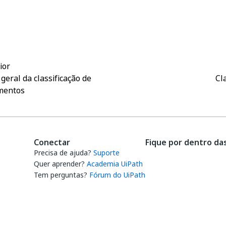
Sim
Não
thumb_up
thumb_down
ior
 geral da classificação de
Cl
mentos
Conectar
Fique por dentro da
Precisa de ajuda?
Suporte
Quer aprender?
Academia UiPath
Tem perguntas?
Fórum do UiPath