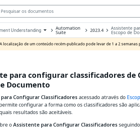
Automation
Assistente par
2023.4
ment Understanding
Suite
Escopo de D
own
e
A localização de um conteúdo recém-publicado pode levar de 1 a 2 semanas pa
t
te para configurar classificadores de C
de Documento
 para Configurar Classificadores
acessado através do
Esco
permite configurar a forma como os classificadores são aplic
uais resultados são aceitáveis.
obre o
Assistente para Configurar Classificadores
seguindo