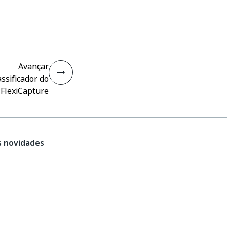
Avançar
assificador do
FlexiCapture
s novidades