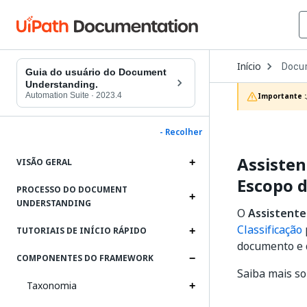
Open
Início
Docu
Dropd
Guia do usuário do Document
to
Understanding.
choos
Automation Suite
·
2023.4
Importante :
produc
- Recolher
Assisten
VISÃO GERAL
Escopo 
PROCESSO DO DOCUMENT
UNDERSTANDING
O
Assistente
Classificação
TUTORIAIS DE INÍCIO RÁPIDO
documento e q
COMPONENTES DO FRAMEWORK
Saiba mais s
Taxonomia