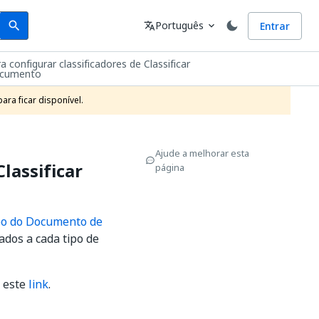
Search
Idioma
Português
Entrar
search
translate
expand_more
a configurar classificadores de Classificar
ocumento
ra ficar disponível.
Ajude a melhorar esta
lassificar
página
po do Documento de
ados a cada tipo de
 este
link
.