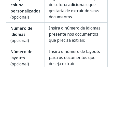
de coluna
adicionais
que
coluna
gostaria de extrair de seus
personalizados
documentos.
(opcional)
Insira o número de idiomas
Número de
presente nos documentos
idiomas
que precisa extrair.
(opcional)
Insira o número de layouts
Número de
para os documentos que
layouts
deseja extrair.
(opcional)
OBSERVAÇÃO:
selecionar um tipo de documento gera um número
recomendado de páginas que precisam ser utilizadas
para compor o conjunto de dados.