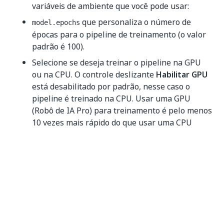
variáveis de ambiente que você pode usar:
que personaliza o número de
model.epochs
épocas para o pipeline de treinamento (o valor
padrão é 100).
Selecione se deseja treinar o pipeline na GPU
ou na CPU. O controle deslizante
Habilitar GPU
está desabilitado por padrão, nesse caso o
pipeline é treinado na CPU. Usar uma GPU
(Robô de IA Pro) para treinamento é pelo menos
10 vezes mais rápido do que usar uma CPU
(Robô de IA). Além disso, o treinamento na CPU
é suportado apenas para conjuntos de dados de
até 1000 imagens. Para conjuntos de dados
maiores, você precisa treinar usando GPU.
Selecione uma das opções quando o pipeline
deve ser executado:
Executar agora
,
Agendado
ou
Recorrente
. Caso esteja usando a variável
, selecione
Recorrente
.
auto_retraining