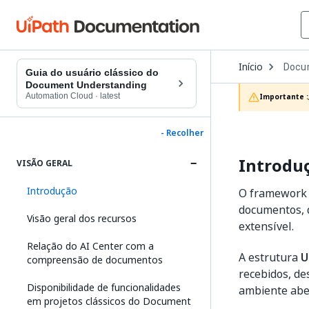
Open
Início
Docu
Dropd
Guia do usuário clássico do
to
Document Understanding
choos
Automation Cloud
·
latest
Importante :
produc
- Recolher
Introdu
VISÃO GERAL
Introdução
O framework 
documentos, d
Visão geral dos recursos
extensível.
Relação do AI Center com a
A estrutura
U
compreensão de documentos
recebidos, de
Disponibilidade de funcionalidades
ambiente aber
em projetos clássicos do Document