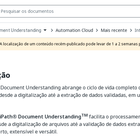
Automation Cloud
Mais recente
In
ment Understanding
own
e
A localização de um conteúdo recém-publicado pode levar de 1 a 2 semanas pa
t
ção
Document Understanding abrange o ciclo de vida completo
esde a digitalização até a extração de dados validadas, em
TM
iPath® Document Understanding
facilita o processame
sde a digitalização de arquivos até a validação de dados ext
to, extensível e versátil.