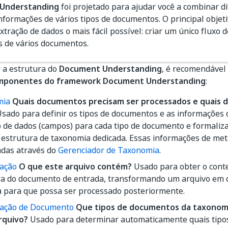
Understanding
foi projetado para ajudar você a combinar 
informações de vários tipos de documentos. O principal objeti
xtração de dados o mais fácil possível: criar um único fluxo 
s de vários documentos.
 a estrutura do
Document Understanding
, é recomendável
mponentes do framework Document Understanding
:
mia
Quais documentos precisam ser processados e quais d
sado para definir os tipos de documentos e as informações 
o de dados (campos) para cada tipo de documento e formaliz
estrutura de taxonomia dedicada. Essas informações de me
adas através do
Gerenciador de Taxonomia
.
zação
O que este arquivo contém?
Usado para obter o conte
ra do documento de entrada, transformando um arquivo em c
 para que possa ser processado posteriormente.
icação de Documento
Que tipos de documentos da taxonom
rquivo?
Usado para determinar automaticamente quais tipo