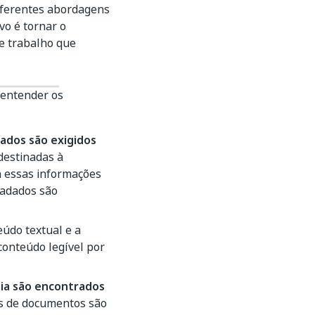
diferentes abordagens
vo é tornar o
de trabalho que
 entender os
ados são exigidos
destinadas à
a essas informações
tadados são
údo textual e a
onteúdo legível por
ia são encontrados
s de documentos são