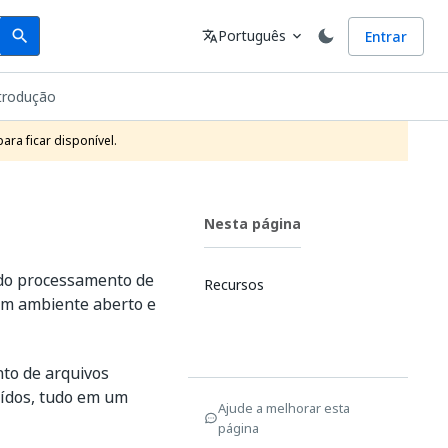
Search
Idioma
Português
Entrar
search
translate
expand_more
trodução
ra ficar disponível.
Nesta página
 do processamento de
Recursos
 um ambiente aberto e
nto de arquivos
raídos, tudo em um
Ajude a melhorar esta
página