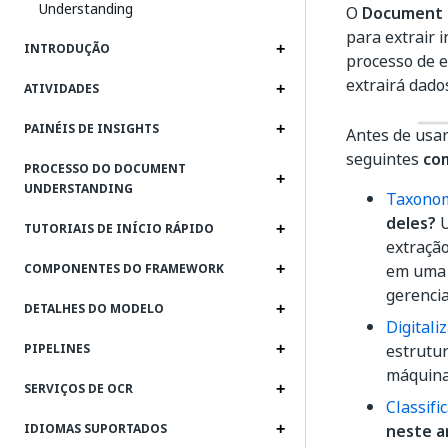
Understanding
O
Document 
para extrair 
INTRODUÇÃO
processo de e
extrairá dado
ATIVIDADES
PAINÉIS DE INSIGHTS
Antes de usar
seguintes
co
PROCESSO DO DOCUMENT
UNDERSTANDING
Taxono
deles?
U
TUTORIAIS DE INÍCIO RÁPIDO
extraçã
em uma 
COMPONENTES DO FRAMEWORK
gerenci
DETALHES DO MODELO
Digitali
estrutu
PIPELINES
máquina
SERVIÇOS DE OCR
Classif
neste a
IDIOMAS SUPORTADOS