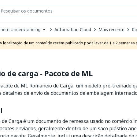
Automation Cloud
Mais recente
Ro
ment Understanding
own
e
A localização de um conteúdo recém-publicado pode levar de 1 a 2 semanas pa
t
 de carga - Pacote de ML
pacote de ML Romaneio de Carga, um modelo pré-treinado qu
e detalhes de envio de documentos de embalagem internacio
l
de Carga é um documento de remessa usado no comércio in
cotes enviados, geralmente dentro de um saco plástico an
prio pacote. Geralmente, inclui uma descrição detalhada do 