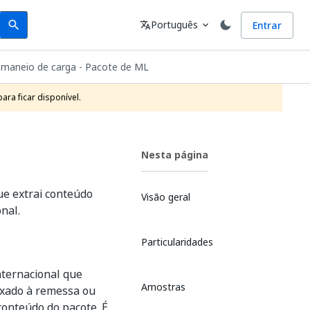
Search
Idioma
Português
Entrar
search
translate
expand_more
maneio de carga - Pacote de ML
ra ficar disponível.
Nesta página
e extrai conteúdo
Visão geral
nal.
Particularidades
ternacional que
Amostras
exado à remessa ou
conteúdo do pacote. É