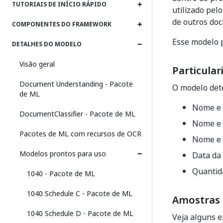
TUTORIAIS DE INÍCIO RÁPIDO
utilizado pel
de outros do
COMPONENTES DO FRAMEWORK
Esse modelo p
DETALHES DO MODELO
Visão geral
Particular
Document Understanding - Pacote
O modelo det
de ML
Nome e 
DocumentClassifier - Pacote de ML
Nome e 
Pacotes de ML com recursos de OCR
Nome e 
Modelos prontos para uso
Data da
Quantida
1040 - Pacote de ML
1040 Schedule C - Pacote de ML
Amostras
1040 Schedule D - Pacote de ML
Veja alguns 