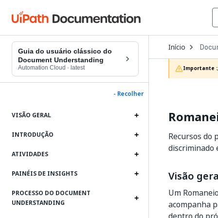
Open
Início
Docu
Dropd
Guia do usuário clássico do
to
Document Understanding
choos
Automation Cloud
·
latest
Importante :
produc
- Recolher
Romaneio
VISÃO GERAL
INTRODUÇÃO
Recursos do 
discriminado 
ATIVIDADES
Visão gera
PAINÉIS DE INSIGHTS
Um Romaneio 
PROCESSO DO DOCUMENT
UNDERSTANDING
acompanha pa
dentro do pró